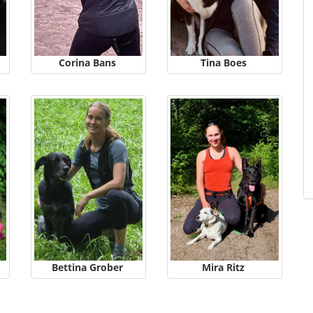
Corina Bans
Tina Boes
Bettina Grober
Mira Ritz